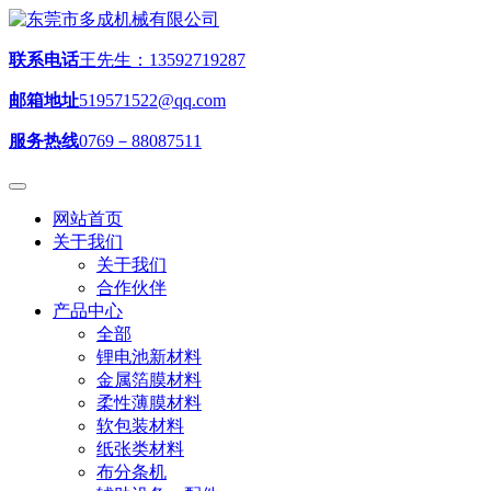
联系电话
王先生：13592719287
邮箱地址
519571522@qq.com
服务热线
0769－88087511
网站首页
关于我们
关于我们
合作伙伴
产品中心
全部
锂电池新材料
金属箔膜材料
柔性薄膜材料
软包装材料
纸张类材料
布分条机