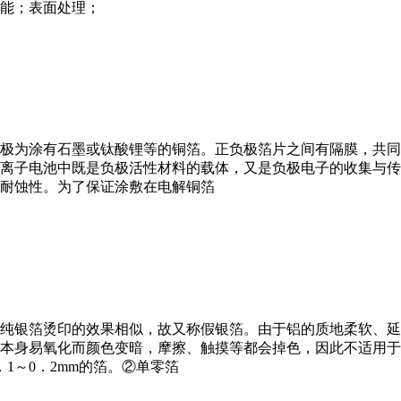
能；表面处理；
极为涂有石墨或钛酸锂等的铜箔。正负极箔片之间有隔膜，共同
离子电池中既是负极活性材料的载体，又是负极电子的收集与传
耐蚀性。为了保证涂敷在电解铜箔
纯银箔烫印的效果相似，故又称假银箔。由于铝的质地柔软、延
本身易氧化而颜色变暗，摩擦、触摸等都会掉色，因此不适用于
1～0．2mm的箔。②单零箔