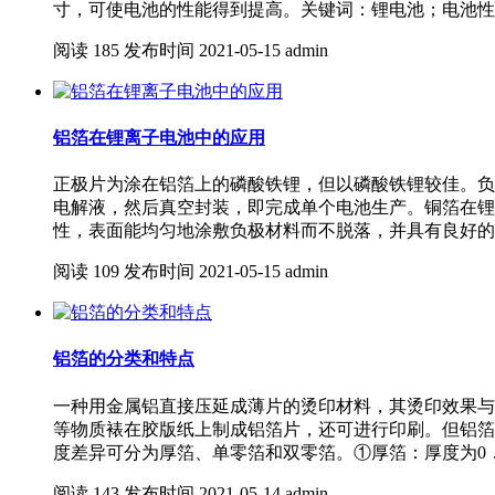
寸，可使电池的性能得到提高。关键词：锂电池；电池性
阅读
185
发布时间
2021-05-15
admin
铝箔在锂离子电池中的应用
正极片为涂在铝箔上的磷酸铁锂，但以磷酸铁锂较佳。负
电解液，然后真空封装，即完成单个电池生产。铜箔在锂
性，表面能均匀地涂敷负极材料而不脱落，并具有良好的
阅读
109
发布时间
2021-05-15
admin
铝箔的分类和特点
一种用金属铝直接压延成薄片的烫印材料，其烫印效果与
等物质裱在胶版纸上制成铝箔片，还可进行印刷。但铝箔
度差异可分为厚箔、单零箔和双零箔。①厚箔：厚度为0．
阅读
143
发布时间
2021-05-14
admin