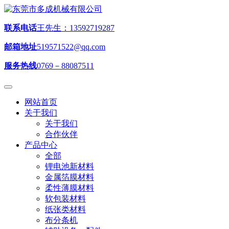
联系电话
王先生：13592719287
邮箱地址
519571522@qq.com
服务热线
0769－88087511
网站首页
关于我们
关于我们
合作伙伴
产品中心
全部
锂电池新材料
金属箔膜材料
柔性薄膜材料
软包装材料
纸张类材料
布分条机